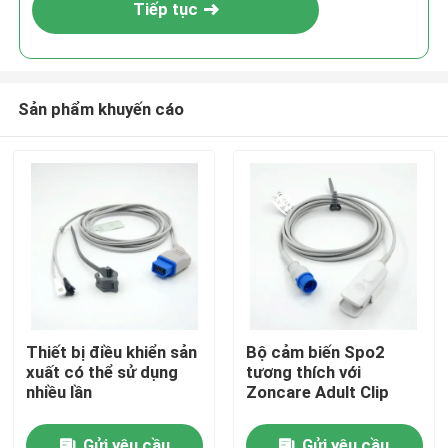
Tiếp tục
Sản phẩm khuyến cáo
Nhà
Thiết bị điều khiển sản
Bộ cảm biến Spo2
xuất có thể sử dụng
tương thích với
Sản phẩm
nhiều lần
Zoncare Adult Clip
Về chúng tôi
Gửi yêu cầu
Gửi yêu cầu