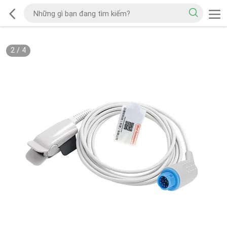
2
/
4