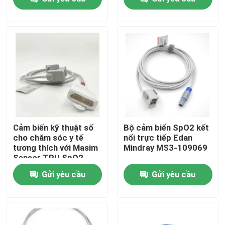
Tham quan nhà máy
Kiểm soát chất lượng
Liên hệ chúng tôi
Yêu cầu báo giá
Cảm biến kỹ thuật số
Bộ cảm biến SpO2 kết
cho chăm sóc y tế
nối trực tiếp Edan
tương thích với Masim
Mindray MS3-109069
Cáp cảm biến SpO2
Sensor TPU SpO2
TYPE thăm dò tái sử
Gửi yêu cầu
Gửi yêu cầu
dụng Mô hình tương
Cảm biến SPO2 dùng một lần
thích
Cảm biến spO2 có thể tái sử dụng