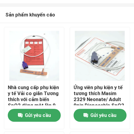
Sản phẩm khuyến cáo
Nhà cung cấp phụ kiện
Ứng viên phụ kiện y tế
y tế Vải co giãn Tương
tương thích Masim
Nhà
thích với cảm biến
2329 Neonate/ Adult
SpO2 dùng một lần 9
9pin Disposable SpO2
chân Nellcor cho trẻ
Sensor
Sản phẩm
Gửi yêu cầu
Gửi yêu cầu
sơ sinh/người lớn
Về chúng tôi