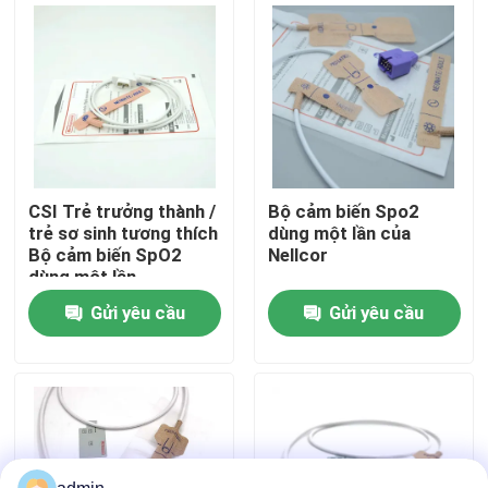
Tham quan nhà máy
Kiểm soát chất lượng
Liên hệ chúng tôi
CSI Trẻ trưởng thành /
Bộ cảm biến Spo2
trẻ sơ sinh tương thích
dùng một lần của
Bộ cảm biến SpO2
Nellcor
Yêu cầu báo giá
dùng một lần
Gửi yêu cầu
Gửi yêu cầu
Cáp cảm biến SpO2
Cảm biến SPO2 dùng một lần
Cảm biến spO2 có thể tái sử dụng