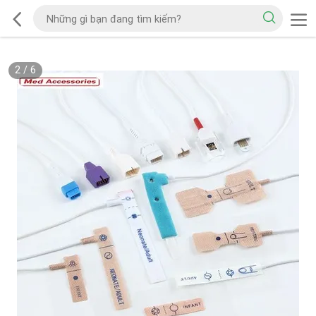
2
/
6