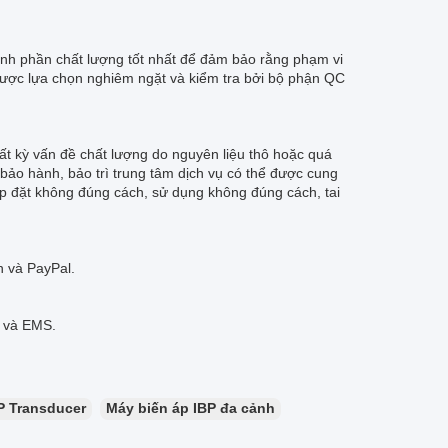
hành phần chất lượng tốt nhất để đảm bảo rằng phạm vi
được lựa chọn nghiêm ngặt và kiểm tra bởi bộ phận QC
bất kỳ vấn đề chất lượng do nguyên liệu thô hoặc quá
bảo hành, bảo trì trung tâm dịch vụ có thể được cung
ắp đặt không đúng cách, sử dụng không đúng cách, tai
n và PayPal.
x và EMS.
P Transducer
Máy biến áp IBP đa cảnh