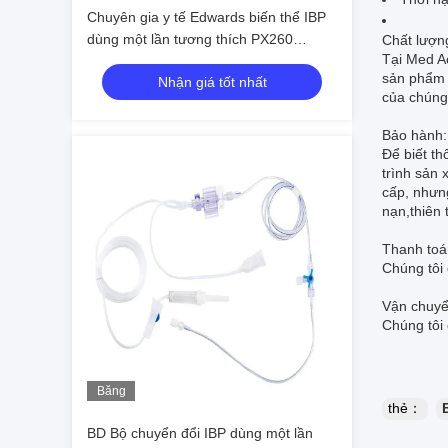
Chuyên gia y tế Edwards biến thể IBP
dùng một lần tương thích PX260
Chất lượn
Tại Med Ac
PX600
sản phẩm 
Nhận giá tốt nhất
của chúng 
Bảo hành:
Để biết th
trình sản 
cấp, nhưng
nạn,thiên 
Thanh toá
Chúng tôi
Vận chuyể
Chúng tôi
Băng
thẻ：
hình
BD Bộ chuyển đổi IBP dùng một lần