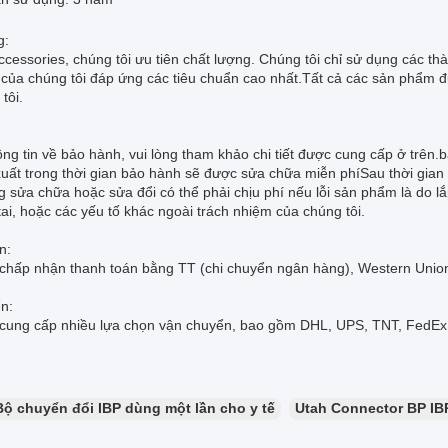
g:
cessories, chúng tôi ưu tiên chất lượng. Chúng tôi chỉ sử dụng các t
của chúng tôi đáp ứng các tiêu chuẩn cao nhất.Tất cả các sản phẩm 
tôi.
ông tin về bảo hành, vui lòng tham khảo chi tiết được cung cấp ở trên.
xuất trong thời gian bảo hành sẽ được sửa chữa miễn phíSau thời gian 
 sửa chữa hoặc sửa đổi có thể phải chịu phí nếu lỗi sản phẩm là do l
tai, hoặc các yếu tố khác ngoài trách nhiệm của chúng tôi.
n:
 chấp nhận thanh toán bằng TT (chi chuyển ngân hàng), Western Unio
n:
 cung cấp nhiều lựa chọn vận chuyển, bao gồm DHL, UPS, TNT, FedE
Bộ chuyển đổi IBP dùng một lần cho y tế
Utah Connector BP IB