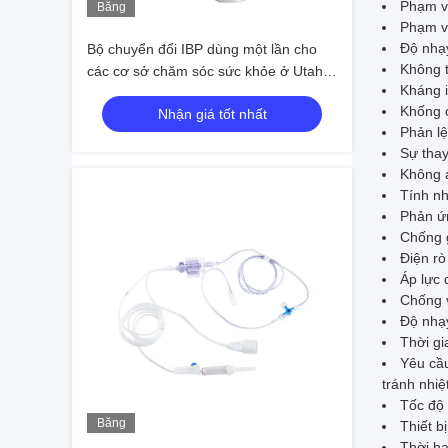
Phạm v
Băng
Phạm vi
hình
Độ nhạ
Bộ chuyển đổi IBP dùng một lần cho
Không t
các cơ sở chăm sóc sức khỏe ở Utah
Kháng 
BD Edwards Medex B.Braun
Khống 
Nhận giá tốt nhất
Phản l
Sự tha
Không á
Tính nh
Phản ứn
Chống g
Điện rò 
Áp lực
Chống v
Độ nhạy
Thời gi
Yêu cầu
tránh nhiệ
Tốc độ 
Băng
Thiết bị
hình
Thời h