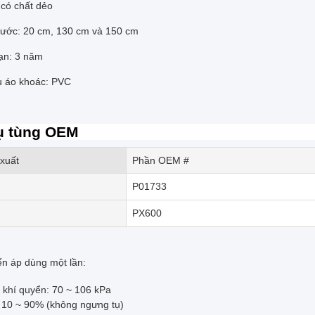
có chất dẻo
hước: 20 cm, 130 cm và 150 cm
ạn: 3 năm
ệu áo khoác: PVC
ụ tùng OEM
xuất
Phần OEM #
P01733
PX600
n áp dùng một lần:
 khí quyển: 70 ~ 106 kPa
 10 ~ 90% (không ngưng tụ)