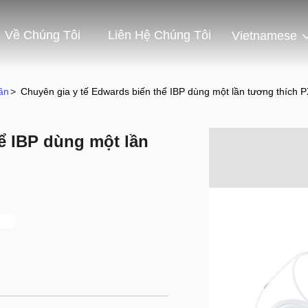
Về Chúng Tôi
Liên Hệ Chúng Tôi
Vietnamese
ần
>
Chuyên gia y tế Edwards biến thể IBP dùng một lần tương thích
ể IBP dùng một lần