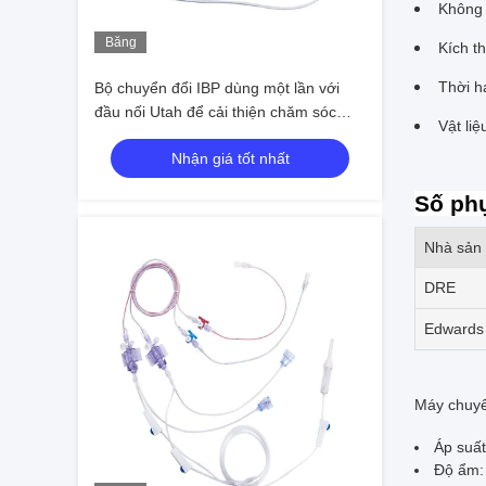
Không 
Băng
Kích t
hình
Thời h
Bộ chuyển đổi IBP dùng một lần với
đầu nối Utah để cải thiện chăm sóc
Vật li
bệnh nhân
Nhận giá tốt nhất
Số ph
Nhà sản 
DRE
Edwards
Máy chuyể
Áp suất
Độ ẩm: