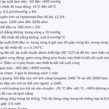
i áp suất làm việc: -50 đến +300 mmHg
 nhiệt độ hoạt động: 15°C đến 40°C
y: 5,0 μV/V/mmHg ± 3%
uyến tính và Hysteresis Đọc tối đa: ±1,5%
input: 1200 ohm đến 3200 ohm
chế đầu ra: 300 ohm ± 5%
ệch bằng không: trong vòng ± 20 mmHg
y đổi nhiệt độ bằng không: ≤±0,3 mmHg/°C
p suất Drift đầu ra: trong vòng 8 giờ sau 20 giây nóng lên, trong vò
ạy độ nhiệt độ: ≤ ± 0,1%/°C
g tần số: áp suất chuẩn được thiết lập (48 "/12") là 40 Hz; cảm biến ri
iảm rung động: giảm rung động phụ thuộc vào thiết bị kết nối cuối cù
rỉ: Điện rò rỉ phụ thuộc vào thiết bị kết nối cuối cùng
 quá mức: -400 đến +4000 mmHg
a chạm: 3 giọt từ khoảng cách 1 mét
 quang: Khi tiếp xúc với ánh sáng tungsten 3400 °K và nến 3000 feet,
an tiếp xúc với cơ thể con người: ≤ 168h
 môi trường lưu trữ và vận chuyển: -20 °C đến +60 °C, <90% (không n
t độ cao và lạnh nặng.
dòng chảy trong hệ thống: Tốc độ dòng chảy trong hệ thống này là 6,0
 giặt: 2-5 ml/h
ạn sử dụng: 3 năm