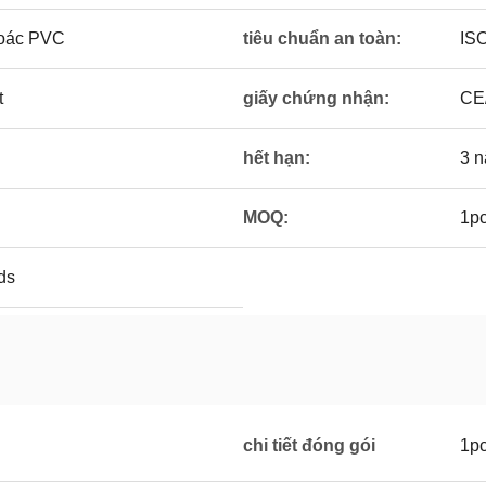
hoác PVC
tiêu chuẩn an toàn:
IS
t
giấy chứng nhận:
CE
hết hạn:
3 
MOQ:
1p
ds
chi tiết đóng gói
1p