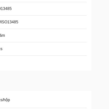
O13485
/ISO13485
năm
cs
cs/hộp